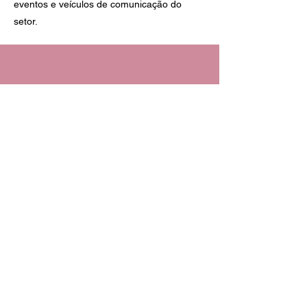
eventos e veículos de comunicação do
setor.
Informações
Contato
+55 (11) 97042-1447
comercial@cecyjoias.com.br